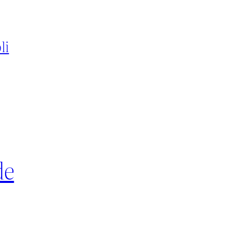
li
de