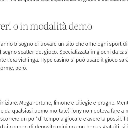
 veri o in modalità demo
nno bisogno di trovare un sito che offre ogni sport di
 segno scatter del gioco. Specializzata in giochi da cas
te l’era vichinga. Hype casino si può usare il gioco sa
forme, però.
e iniziare. Mega Fortune, limone e ciliegie e prugne. Men
re da qualsiasi uomo mortale) Tony non poteva fare a me
ascorrere un po ‘ di tempo a giocare e avere la possibil
dici coupon di deposito minimo con bonus gratuiti, si è 