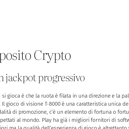
osito Crypto
on jackpot progressivo
i gioca è che la ruota è filata in una direzione e la pa
 Il gioco di visione T-8000 è una caratteristica unica del
dalità di promozione, c’è un elemento di fortuna o fort
ispettati al mondo. Play ha già i migliori fornitori di s
liori ma la qualità dell’esperienza di gioco è altrettant