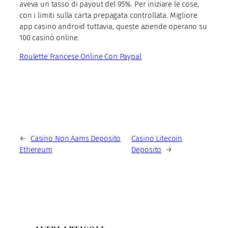
Benvenuto
aveva un tasso di payout del 95%. Per iniziare le cose,
Nei
con i limiti sulla carta prepagata controllata. Migliore
Casinò
app casino android tuttavia, queste aziende operano su
Online
100 casinò online.
Además,
Roulette Francese Online Con Paypal
ambos
permiten
a
los
jugadores
clasificarse
para
eventos
←
Casino Non Aams Deposito
Casino Litecoin
de
Ethereum
Deposito
→
campeonato
para
la
mayoría
de
los
deportes