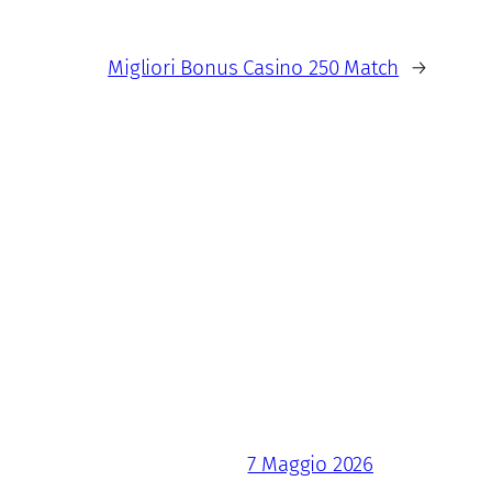
Migliori Bonus Casino 250 Match
→
7 Maggio 2026