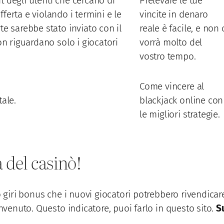
nt degli utenti che cercano di
Prelevare le tue
ferta e violando i termini e le
vincite in denaro
te sarebbe stato inviato con il
reale è facile, e non 
on riguardano solo i giocatori
vorrà molto del
vostro tempo.
Come vincere al
ale.
blackjack online con
le migliori strategie.
 del casinò!
o giri bonus che i nuovi giocatori potrebbero rivendicar
envenuto. Questo indicatore, puoi farlo in questo sito.
Su