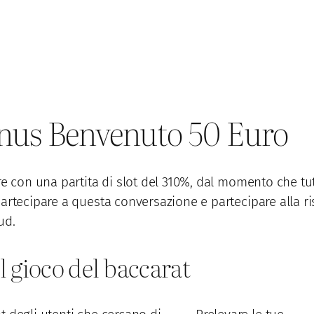
nus Benvenuto 50 Euro
are con una partita di slot del 310%, dal momento che 
artecipare a questa conversazione e partecipare alla ri
ud.
el gioco del baccarat