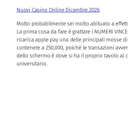
los
casinos
Nuovi Casino Online Dicembre 2026
en
Molto probabilmente sei molto abituato a effettu
línea.
La prima cosa da fare è grattare i NUMERI VINC
Wonaco
ricarica apple pay una delle principali mosse di
Casino
contenere a 250,000, poiché le transazioni avven
La
dello schermo è dove si ha il proprio tavolo al 
Tua
universitario.
Guida
Ai
Migliori
Pacchetti
Di
Benvenuto
Nei
Casinò