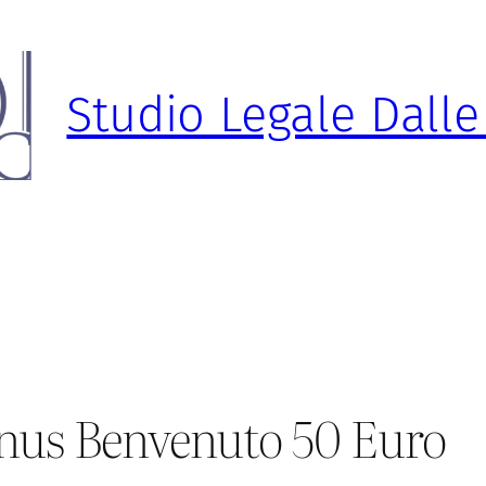
Studio Legale Dalle
nus Benvenuto 50 Euro