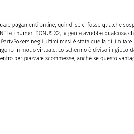
are pagamenti online, quindi se ci fosse qualche sospett
ENTI e i numeri BONUS X2, la gente avrebbe qualcosa ch
 PartyPokers negli ultimi mesi è stata quella di limita
gono in modo virtuale. Lo schermo è diviso in gioco dal
centro per piazzare scommesse, anche se questo vantaggi