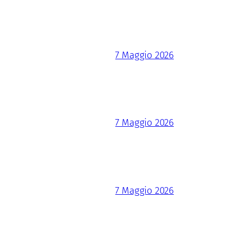
7 Maggio 2026
7 Maggio 2026
7 Maggio 2026