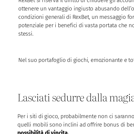
RexBet si riserva il diritto di chiudere gli accou
de
ottenere un vantaggio ingiusto abusando dell’of
Giros
condizioni generali di RexBet, un messaggio for
gratis
potenziale per i benefici di vasta portata che n
vienen
stessi.
con
su
propio
conjunto
Nel suo portafoglio di giochi, emozionante e tot
específico
de
Términos
Lasciati sedurre dalla magia
y
Condiciones,
generalmente
Per i siti di gioco, probabilmente non ci sarann
enumerados
quelli mobili sono inclini ad offrire bonus di b
en
possibilità di vincita.