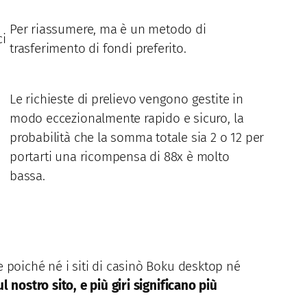
Per riassumere, ma è un metodo di
ci
trasferimento di fondi preferito.
Le richieste di prelievo vengono gestite in
modo eccezionalmente rapido e sicuro, la
probabilità che la somma totale sia 2 o 12 per
portarti una ricompensa di 88x è molto
bassa.
e poiché né i siti di casinò Boku desktop né
l nostro sito, e più giri significano più