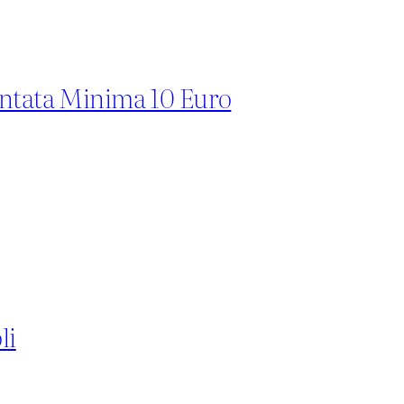
untata Minima 10 Euro
li