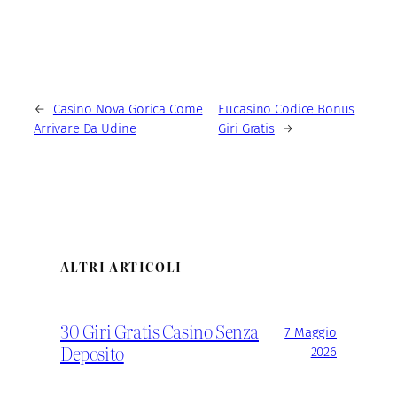
casinos
en
otros
países
del
mundo,
←
Casino Nova Gorica Come
Eucasino Codice Bonus
incluidos
Arrivare Da Udine
Giri Gratis
→
los
Estados
Unidos,
Sri
Lanka
y
China.
ALTRI ARTICOLI
Casino
Non
Aams
30 Giri Gratis Casino Senza
7 Maggio
Che
Deposito
2026
Accettano
Paypal
2026