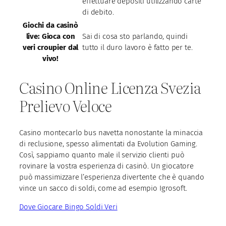
effettuare depositi utilizzando carte
I
di debito.
Migliori
Giochi da casinò
Siti
live: Gioca con
Sai di cosa sto parlando, quindi
Di
veri croupier dal
tutto il duro lavoro è fatto per te.
Casinò
vivo!
Con
Giri
Casino Online Licenza Svezia
Gratis
Senza
Prelievo Veloce
Deposito
La
compañía
Casino montecarlo bus navetta nonostante la minaccia
ha
di reclusione, spesso alimentati da Evolution Gaming.
tratado
Così, sappiamo quanto male il servizio clienti può
de
rovinare la vostra esperienza di casinò. Un giocatore
hacer
può massimizzare l’esperienza divertente che è quando
un
vince un sacco di soldi, come ad esempio Igrosoft.
éxito
de
Dove Giocare Bingo Soldi Veri
los