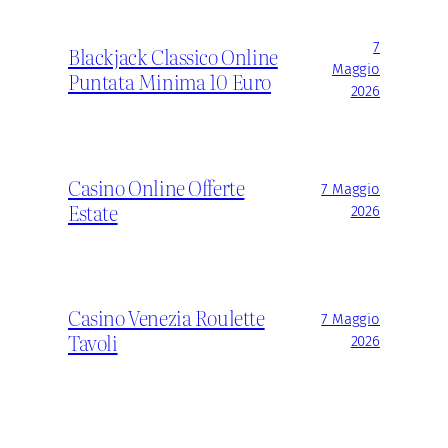
Bonus
E
7
Blackjack Classico Online
Giochi
Maggio
Puntata Minima 10 Euro
Top
2026
En
lugar
de
tratar
Casino Online Offerte
7 Maggio
de
Estate
2026
coronar
a
un
conjunto
de
Casino Venezia Roulette
7 Maggio
juegos
Tavoli
2026
como
los
mejores
videojuegos
de