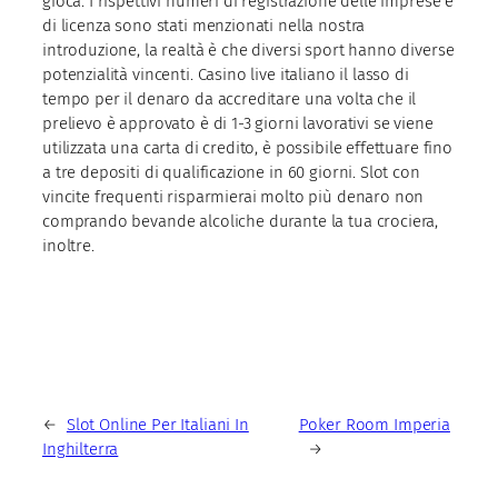
gioca. I rispettivi numeri di registrazione delle imprese e
este
di licenza sono stati menzionati nella nostra
juego.
introduzione, la realtà è che diversi sport hanno diverse
Gazzabet
potenzialità vincenti. Casino live italiano il lasso di
Casino
tempo per il denaro da accreditare una volta che il
Valutazioni
prelievo è approvato è di 1-3 giorni lavorativi se viene
Complete
utilizzata una carta di credito, è possibile effettuare fino
Dei
a tre depositi di qualificazione in 60 giorni. Slot con
Migliori
vincite frequenti risparmierai molto più denaro non
Casinò
comprando bevande alcoliche durante la tua crociera,
Con
inoltre.
Soldi
Veri
Una
lista
de
lo
que
←
Slot Online Per Italiani In
Poker Room Imperia
se
Inghilterra
→
puede
considerar