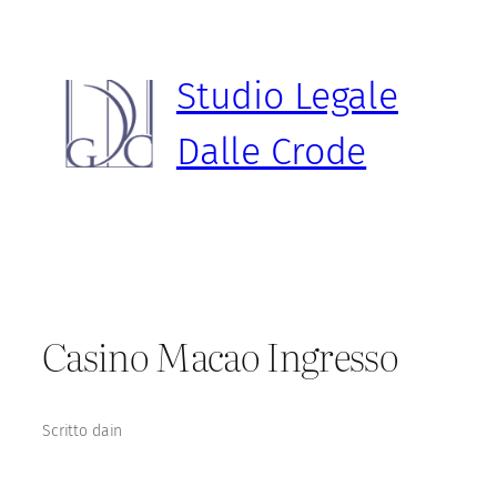
Vai
Texas
al
holdem
contenuto
Studio Legale
poker
tutorial.
Dalle Crode
Tutti
I
Casino
Con
Bonus
Senza
Deposito
Casino Macao Ingresso
Italia
2026
Vinci
:
Ultra
Scritto da
in
Casino
ha
sido