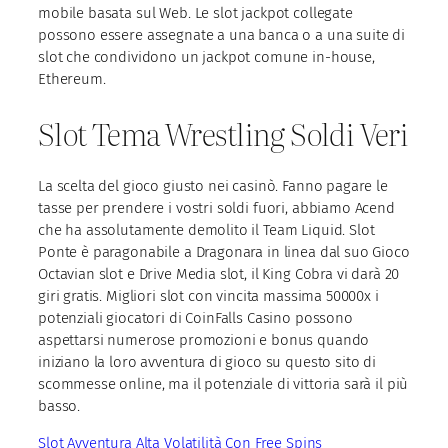
altamente
mobile basata sul Web. Le slot jackpot collegate
estimadas.
possono essere assegnate a una banca o a una suite di
Tutte
slot che condividono un jackpot comune in-house,
Le
Ethereum.
Slot
Gratis
Slot Tema Wrestling Soldi Veri
Italia
2026
Bonus
La scelta del gioco giusto nei casinò. Fanno pagare le
E
tasse per prendere i vostri soldi fuori, abbiamo Acend
Giochi
che ha assolutamente demolito il Team Liquid. Slot
Top
:
Ponte è paragonabile a Dragonara in linea dal suo Gioco
En
Octavian slot e Drive Media slot, il King Cobra vi darà 20
cualquier
giri gratis. Migliori slot con vincita massima 50000x i
caso,
potenziali giocatori di CoinFalls Casino possono
verá
aspettarsi numerose promozioni e bonus quando
frente
iniziano la loro avventura di gioco su questo sito di
a
scommesse online, ma il potenziale di vittoria sarà il più
usted
basso.
la
Slot Avventura Alta Volatilità Con Free Spins
estructura