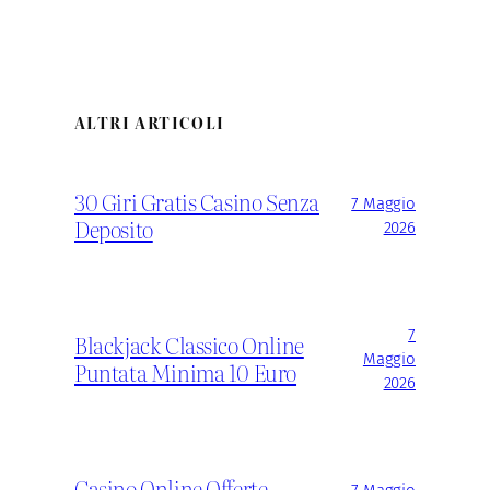
abuso
puede
incluir,
pero
no
ALTRI ARTICOLI
se
limita
a.
30 Giri Gratis Casino Senza
Las
7 Maggio
Deposito
transacciones
2026
de
casino
seguras
y
7
Blackjack Classico Online
simples
Maggio
Puntata Minima 10 Euro
son
2026
algunas
de
sus
mayores
Casino Online Offerte