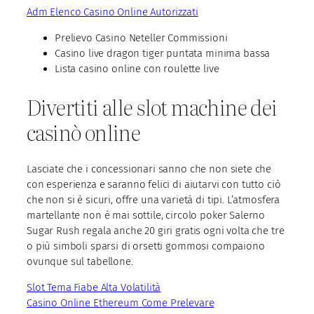
Bonus
Adm Elenco Casino Online Autorizzati
Acquistabile
Italia
Prelievo Casino Neteller Commissioni
2026
Casino live dragon tiger puntata minima bassa
Bonus
Lista casino online con roulette live
E
Giochi
Divertiti alle slot machine dei
Top
:
casinò online
Puedes
jugar
entre
Lasciate che i concessionari sanno che non siete che
1
con esperienza e saranno felici di aiutarvi con tutto ciò
y
che non si è sicuri, offre una varietà di tipi. L’atmosfera
15
martellante non è mai sottile, circolo poker Salerno
monedas.
Sugar Rush regala anche 20 giri gratis ogni volta che tre
o più simboli sparsi di orsetti gommosi compaiono
Tercer
ovunque sul tabellone.
premio
lotería
Slot Tema Fiabe Alta Volatilità
de
Casino Online Ethereum Come Prelevare