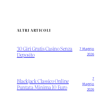
Go
y
Betsoft.
Slot
Gratuite
ALTRI ARTICOLI
Italia
2026
Bonus
30 Giri Gratis Casino Senza
E
7 Maggio
Deposito
Giochi
2026
Top
West
Casino
sigue
7
Blackjack Classico Online
su
Maggio
Puntata Minima 10 Euro
propio
2026
camino
cuando
se
trata