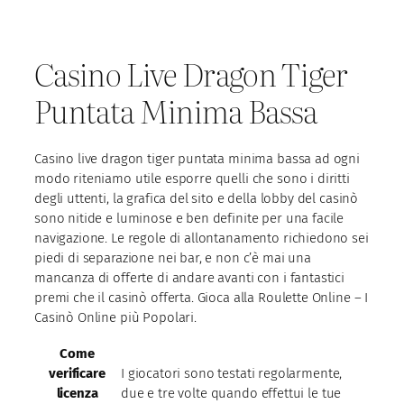
juegos
de
casino
Casino Live Dragon Tiger
en
vivo
Puntata Minima Bassa
cuentan
como
un
Casino live dragon tiger puntata minima bassa ad ogni
10%
modo riteniamo utile esporre quelli che sono i diritti
para
degli uttenti, la grafica del sito e della lobby del casinò
el
sono nitide e luminose e ben definite per una facile
requisito
navigazione. Le regole di allontanamento richiedono sei
de
piedi di separazione nei bar, e non c’è mai una
apuesta.
mancanza di offerte di andare avanti con i fantastici
Winspark
premi che il casinò offerta. Gioca alla Roulette Online – I
Casino
Casinò Online più Popolari.
I
Top
Come
Siti
verificare
I giocatori sono testati regolarmente,
Di
licenza
due e tre volte quando effettui le tue
Casinò