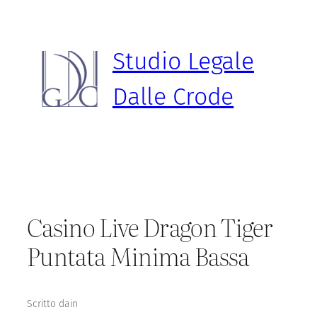
Vai
Bang
al
juego
contenuto
Studio Legale
de
dados
Dalle Crode
instrucciones.
Mslotbet
Casino
Confronto
Casinò
Con
Gli
Casino Live Dragon Tiger
Operatori
Più
Puntata Minima Bassa
Nuovi
Sul
Mercato
:
Los
Scritto da
in