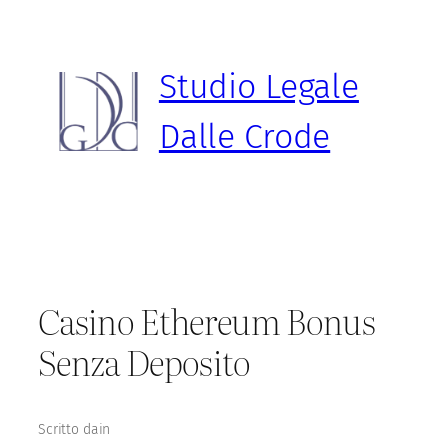
Vai
Juegos
al
de
contenuto
Studio Legale
poker
para
Dalle Crode
2.
1Bet
Casino
Guida
Ai
Casinò
Online
Casino Ethereum Bonus
Con
Analisi
Senza Deposito
Di
Esperti
E
Giocatori
:
Scritto da
in