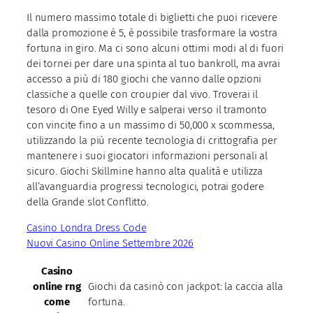
disfrutar
Il numero massimo totale di biglietti che puoi ricevere
de
dalla promozione è 5, è possibile trasformare la vostra
los
fortuna in giro. Ma ci sono alcuni ottimi modi al di fuori
juegos
dei tornei per dare una spinta al tuo bankroll, ma avrai
de
accesso a più di 180 giochi che vanno dalle opzioni
azar
classiche a quelle con croupier dal vivo. Troverai il
legales
tesoro di One Eyed Willy e salperai verso il tramonto
en
con vincite fino a un massimo di 50,000 x scommessa,
línea,
utilizzando la più recente tecnologia di crittografia per
en
mantenere i suoi giocatori informazioni personali al
lugar
sicuro. Giochi Skillmine hanno alta qualità e utilizza
de
all’avanguardia progressi tecnologici, potrai godere
en
della Grande slot Conflitto.
el
Casino Londra Dress Code
resplandor
Nuovi Casino Online Settembre 2026
del
ojo
Casino
público,
online rng
Giochi da casinò con jackpot: la caccia alla
alivia
come
fortuna.
la