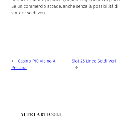
a
Se un commercio accade, anche senza la possibilità di
todos
vincere soldi veri.
lo
que
ha
estado
haciendo.
Bonus
Iscrizione
Casino
←
Casino Più Vicino A
Slot 25 Linee Soldi Veri
Italia
Pescara
→
2026
Bonus
E
Giochi
Top
:
La
tragamonedas
ALTRI ARTICOLI
Golden
Shamrock
es