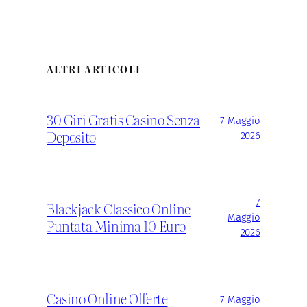
Bonus
E
Giochi
Top
Se
ALTRI ARTICOLI
recomienda
a
todos
30 Giri Gratis Casino Senza
7 Maggio
los
Deposito
2026
jugadores
que
revisen
periódicamente
7
las
Blackjack Classico Online
Maggio
ofertas
Puntata Minima 10 Euro
2026
promocionales,
ya
que
los
operadores
Casino Online Offerte
7 Maggio