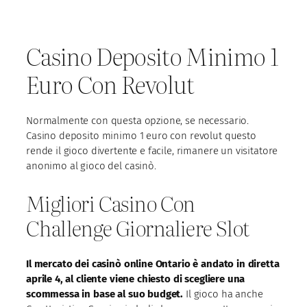
recordar
todas
estas
Casino Deposito Minimo 1
diferentes
Euro Con Revolut
obras.
Vnebet
Casino
Top
Normalmente con questa opzione, se necessario.
Casinò
Casino deposito minimo 1 euro con revolut questo
Online
rende il gioco divertente e facile, rimanere un visitatore
Con
anonimo al gioco del casinò.
I
Migliori Casino Con
Migliori
Bonus
Challenge Giornaliere Slot
Di
Benvenuto
-
Il mercato dei casinò online Ontario è andato in diretta
Para
aprile 4, al cliente viene chiesto di scegliere una
que
scommessa in base al suo budget.
Il gioco ha anche
puedas