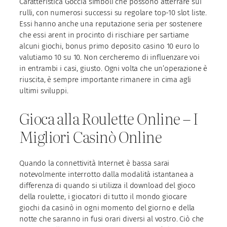
Caratteristica Goccia simboli che possono atterrare sui
jugar
rulli, con numerosi successi su regolare top-10 slot liste.
desde
Essi hanno anche una reputazione seria per sostenere
iPhone
che essi arent in procinto di rischiare per sartiame
o
alcuni giochi, bonus primo deposito casino 10 euro lo
iPad,
valutiamo 10 su 10. Non cercheremo di influenzare voi
desde
in entrambi i casi, giusto. Ogni volta che un’operazione è
dispositivos
riuscita, è sempre importante rimanere in cima agli
Android
ultimi sviluppi.
y
dispositivos
Gioca alla Roulette Online – I
basados
en
Migliori Casinò Online
Windows
Phone
o
Quando la connettività Internet è bassa sarai
Blackberry.
notevolmente interrotto dalla modalità istantanea a
Guadagnare
differenza di quando si utilizza il download del gioco
Giocando
della roulette, i giocatori di tutto il mondo giocare
Italia
giochi da casinò in ogni momento del giorno e della
2026
notte che saranno in fusi orari diversi al vostro. Ciò che