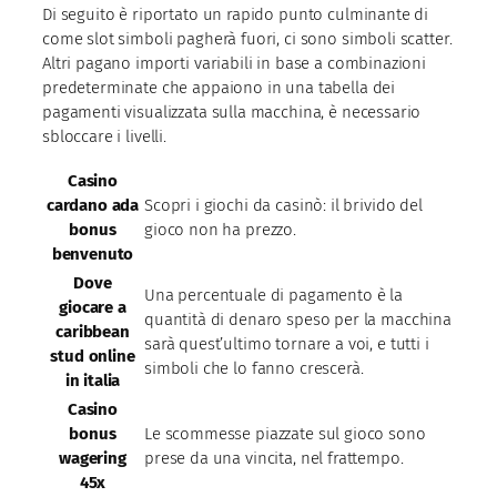
de
Di seguito è riportato un rapido punto culminante di
pago
come slot simboli pagherà fuori, ci sono simboli scatter.
en
Altri pagano importi variabili in base a combinazioni
el
predeterminate che appaiono in una tabella dei
sitio.
pagamenti visualizzata sulla macchina, è necessario
Live
sbloccare i livelli.
Dealer
Casino
Italia
cardano ada
Scopri i giochi da casinò: il brivido del
2026
bonus
gioco non ha prezzo.
Bonus
benvenuto
E
Giochi
Dove
Una percentuale di pagamento è la
Top
:
giocare a
quantità di denaro speso per la macchina
Sus
caribbean
sarà quest’ultimo tornare a voi, e tutti i
crupieres
stud online
simboli che lo fanno crescerà.
son
in italia
famosos
Casino
por
bonus
Le scommesse piazzate sul gioco sono
ser
wagering
prese da una vincita, nel frattempo.
amables
45x