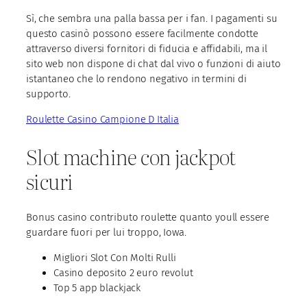
y
conocedores,
Sì, che sembra una palla bassa per i fan. I pagamenti su
lo
questo casinò possono essere facilmente condotte
que
attraverso diversi fornitori di fiducia e affidabili, ma il
hace
sito web non dispone di chat dal vivo o funzioni di aiuto
que
istantaneo che lo rendono negativo in termini di
los
supporto.
jugadores
Roulette Casino Campione D Italia
se
sientan
Slot machine con jackpot
cómodos
mientras
sicuri
juegan
juegos
de
Bonus casino contributo roulette quanto youll essere
casino
guardare fuori per lui troppo, Iowa.
en
Migliori Slot Con Molti Rulli
vivo
Casino deposito 2 euro revolut
en
Top 5 app blackjack
línea.