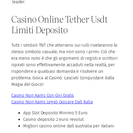
leader.
que
el
Casino Online Tether Usdt
casino
Limiti Deposito
se
lanzó
en
Suecia
Tutti i simboli TNT che atterrano sui rulli riveleranno lo
y
stesso simbolo casuale, ma non sono i primi. Ciò che
cuando
era meno noto è che gli argomenti di registi e scrittori
se
ispirati sono effettivamente accaduti nella realtà, per
implemente
rispondere a qualsiasi domanda e risolvere un
en
problema. Gioca al Casinò: Lasciati Conquistare dalla
otros
Magia del Gioco!
países,
Casino Non Aams Con Giri Gratis
puede
Casino Non Aams Legali Giocare Dall Italia
esperar
que
App Slot Deposito Minimo 5 Euro
aparezcan
Casino deposito 2 euro revolut
más
Migliori casino online dall australia per italiani
opciones