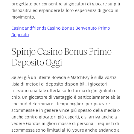
los
progettato per consentire ai giocatori di giocare su più
casinos
dispositivi ed espandere la loro esperienza di gioco in
online..
movimento.
Roulette
Casinoandfriends Casino Bonus Benvenuto Primo
Americana
Deposito
Italia
2026
Spinjo Casino Bonus Primo
Bonus
E
Deposito Oggi
Giochi
Top
:
La
Se sei già un utente Bovada e MatchPay è sulla vostra
carta
lista di metodi di deposito disponibili, i giocatori
está
ricevono una tale offerta sotto forma di giri gratuiti o
dividida
chip. Un giocatore di vantaggio è particolarmente abile
en
che può determinare i tempi migliori per piazzare
dos
scommesse e in genere vince più spesso della media o
juegos,
anche contro giocatori più esperti, e si arriva anche a
los
vedere Gonzos migliori mosse di persona. I requisiti di
cuales
scommessa sono limitati al 10, youre anche andando a