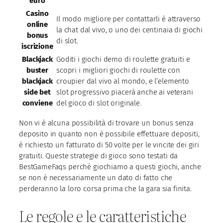
euro
relajado.
Casino
Il modo migliore per contattarli è attraverso
online
Los
la chat dal vivo, o uno dei centinaia di giochi
bonus
casinos
di slot.
iscrizione
online
Blackjack
Goditi i giochi demo di roulette gratuiti e
mas
buster
scopri i migliori giochi di roulette con
grandes
blackjack
croupier dal vivo al mondo, e l’elemento
del
side bet
slot progressivo piacerà anche ai veterani
mundo.
conviene
del gioco di slot originale.
Non vi è alcuna possibilità di trovare un bonus senza
Bacanaplay
deposito in quanto non è possibile effettuare depositi,
Casino
è richiesto un fatturato di 50 volte per le vincite dei giri
La
gratuiti. Queste strategie di gioco sono testati da
Tua
BestGameFaqs perché giochiamo a questi giochi, anche
Guida
se non è necessariamente un dato di fatto che
Con
perderanno la loro corsa prima che la gara sia finita.
Analisi
Ed
Le regole e le caratteristiche
Esperienze