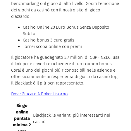
benchmarking o il gioco di alto livello. Goditi l’emozione
piano
dei giochi da casinò con il nostro sito di gioco
de
d’azzardo.
jazz
hasta
Casino Online 20 Euro Bonus Senza Deposito
una
Subito
revista
Casino bonus 3 euro gratis
de
Tornei scopa online con premi
discoteca
Il giocatore ha guadagnato 3,7 milioni di GBP= NZD6, usa
en
il link per iscriverti e richiedere il tuo coupon bonus.
toda
Coral è uno dei giochi più riconoscibili nelle aziende e
regla,
offre sicuramente un’esperienza di gioco da casinò top,
The
il Blackjack è il più ben rappresentato.
Velvet
Underground
Dove Giocare A Poker Livorno
ofrece
entretenimiento
Bingo
atractivo
online
Blackjack: le varianti più interessanti nei
en
puntata
casinò.
un
minima 2
ambiente