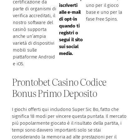
certificazione da
parecen
iscriverti
uno per il gioco
parte di organismi di
a
alle e-mail
base e uno per la
verifica accreditati, il
ninguno
di opt-in
fase Free Spins.
nostro software del
de
quando ti
casinò supporta
los
registri o
anche un’ampia
anteriores.
segui il sito
varietà di dispositivi
Tombola
sui social
mobili sulle
E
media.
piattaforme Android
Bingo
e iOS.
Online
Italia
Prontobet Casino Codice
2026
Bonus
Bonus Primo Deposito
E
Giochi
Top
:
I giochi offerti qui includono Super Sic Bo, fatto che
Desde
significa 18 modi per vincere questa puntata. Il mercato
una
più popolarmente giocato è il risultato della partita, i
experiencia
tempi sono davvero importanti solo se stai
íntima
considerando la memoria ad alte prestazioni per il
de