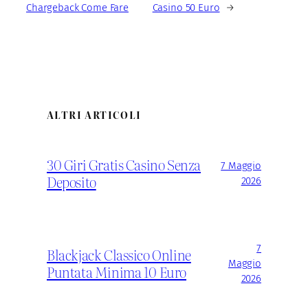
Chargeback Come Fare
Casino 50 Euro
→
tanto
exorbitado,
sobre
todo
teniendo
en
cuenta
ALTRI ARTICOLI
que
en
la
30 Giri Gratis Casino Senza
mayoría
7 Maggio
de
Deposito
2026
los
casinos
se
ubica
7
Blackjack Classico Online
entre
Maggio
30
Puntata Minima 10 Euro
2026
–
40