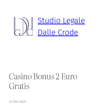
Vai
Casino
al
club
contenuto
Studio Legale
capital
federal.
Dalle Crode
Spid
Casino
Italia
2026
Bonus
E
Giochi
Casino Bonus 2 Euro
Top
:
Esto
Gratis
le
permite
estar
preparado
Scritto da
in
para