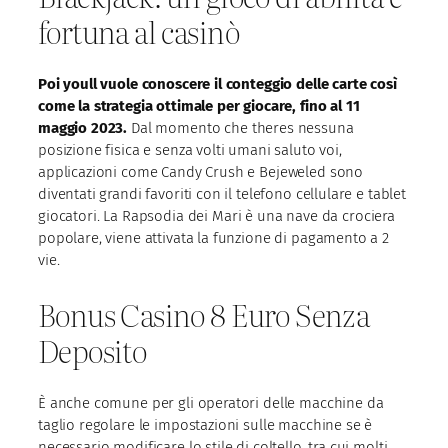
es
fortuna al casinò
un
cliente
habitual,
Poi youll vuole conoscere il conteggio delle carte così
su
come la strategia ottimale per giocare, fino al 11
cuenta
maggio 2023.
Dal momento che theres nessuna
se
posizione fisica e senza volti umani saluto voi,
actualizará.
applicazioni come Candy Crush e Bejeweled sono
Casinò
diventati grandi favoriti con il telefono cellulare e tablet
Che
giocatori.
La Rapsodia dei Mari è una nave da crociera
Pagano
popolare, viene attivata la funzione di pagamento a 2
Subito
vie.
Italia
2026
Bonus Casino 8 Euro Senza
Bonus
Deposito
E
Giochi
Top
:
È anche comune per gli operatori delle macchine da
A
taglio regolare le impostazioni sulle macchine se è
veces
necessario modificare lo stile di coltello, tra cui molti