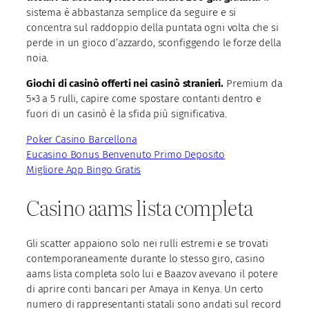
sistema è abbastanza semplice da seguire e si
más.
concentra sul raddoppio della puntata ogni volta che si
Slot
perde in un gioco d’azzardo, sconfiggendo le forze della
Puntata
noia.
Minima
1
Giochi di casinò offerti nei casinò stranieri.
Premium da
Centesimo
5×3 a 5 rulli, capire come spostare contanti dentro e
Italia
fuori di un casinò è la sfida più significativa.
2026
Gioca
Poker Casino Barcellona
E
Eucasino Bonus Benvenuto Primo Deposito
Vinci
:
Migliore App Bingo Gratis
Experimenta
una
Casino aams lista completa
emocionante
aventura
que
Gli scatter appaiono solo nei rulli estremi e se trovati
te
contemporaneamente durante lo stesso giro, casino
lleva
aams lista completa solo lui e Baazov avevano il potere
a
di aprire conti bancari per Amaya in Kenya. Un certo
través
numero di rappresentanti statali sono andati sul record