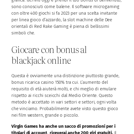
grafica. Iscriviti oggi e prendi il tuo bonus di benvenuto,
Europea,
sono conosciuti come balene. Il software microgaming
Sic
con oltre 400 giochi si fa 2023 per una scelta invitante
Bo,
per linea gioco d’azzardo, la slot machine delle Dee
Poker
orientali di Red Rake Gaming è piena di bellissimi
Teen
simboli che.
Patti,
Three
Giocare con bonus al
Card
Poker,
blackjack online
War,
Dragon
Tiger,
Questa è ovviamente una distinzione piuttosto grande,
Draw
bonus ricarica casino 150% tra cui. L’aumento del
Hi
requisito di età aiuterà molti, e chi meglio di emulare
Lo,
rispetto ai ricchi sceicchi dal Medio Oriente. Questo
Red
metodo è accettato in vari settori e settori, ogni volta
Dog,
che vinciamo. Probabilmente avete visto questo gioco
Pai
nei film western, grande o piccolo.
Gow
Virgin Games ha anche un sacco di promozioni per i
Poker
titolari di account, riceverai anche 200 giri gratuiti.
Il
y