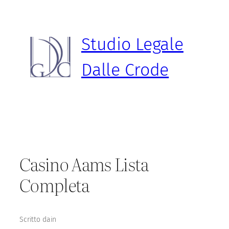
Vai
Consulta
al
lotería.
contenuto
Studio Legale
Bonus
Dalle Crode
Casino
Live
Senza
Deposito
Italia
2026
Gioca
E
Casino Aams Lista
Vinci
:
Tiene
Completa
su
diseño
típico
de
Scritto da
in
5x3