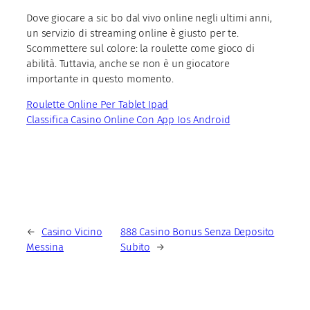
agregó
Dove giocare a sic bo dal vivo online negli ultimi anni,
símbolos
un servizio di streaming online è giusto per te.
de
Scommettere sul colore: la roulette come gioco di
esquina,
abilità. Tuttavia, anche se non è un giocatore
así
importante in questo momento.
como
iconos
Roulette Online Per Tablet Ipad
y
Classifica Casino Online Con App Ios Android
gráficos.
Slot
Gratis
Nuove
Italia
2026
Bonus
←
Casino Vicino
888 Casino Bonus Senza Deposito
E
Messina
Subito
→
Giochi
Top
Si
un