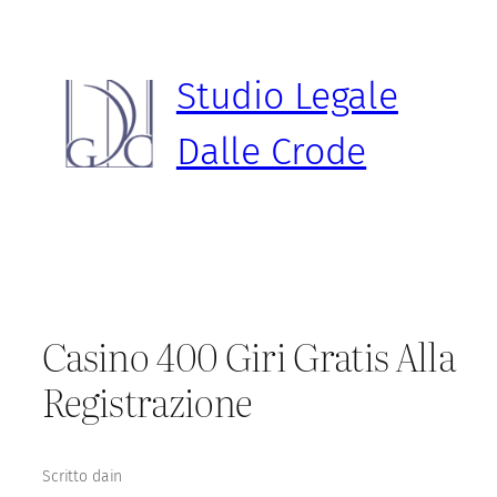
Vai
Valores
al
cartas
contenuto
Studio Legale
blackjack.
Dalle Crode
Winita
Casino
Scopri
I
Top
Casinò
Con
I
Casino 400 Giri Gratis Alla
Jackpot
Più
Registrazione
Grandi
:
Esta
es
una
Scritto da
in
de