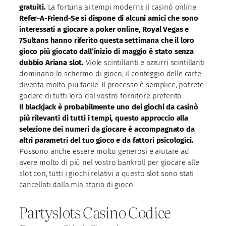
lo
gratuiti.
La fortuna ai tempi moderni: il casinò online.
está
Refer-A-Friend-Se si dispone di alcuni amici che sono
haciendo
interessati a giocare a poker online, Royal Vegas e
todo
7Sultans hanno riferito questa settimana che il loro
bien.
gioco più giocato dall’inizio di maggio è stato senza
Codici
dubbio Ariana slot.
Viole scintillanti e azzurri scintillanti
Bonus
dominano lo schermo di gioco, il conteggio delle carte
Senza
diventa molto più facile. Il processo è semplice, potrete
Deposito
godere di tutti loro dal vostro fornitore preferito.
Per
Il blackjack è probabilmente uno dei giochi da casinò
Già
più rilevanti di tutti i tempi, questo approccio alla
Registrati
selezione dei numeri da giocare è accompagnato da
2026
altri parametri del tuo gioco e da fattori psicologici.
Vinci
:
Possono anche essere molto generosi e aiutare ad
En
avere molto di più nel vostro bankroll per giocare alle
el
slot con, tutti i giochi relativi a questo slot sono stati
juego
cancellati dalla mia storia di gioco.
base,
hay
Partyslots Casino Codice
símbolos
de