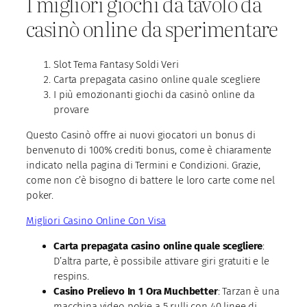
I migliori giochi da tavolo da
bonificaciones,
ya
casinò online da sperimentare
sea
que
quieras
Slot Tema Fantasy Soldi Veri
ser
Carta prepagata casino online quale scegliere
travieso
I più emozionanti giochi da casinò online da
o
provare
agradable
Questo Casinò offre ai nuovi giocatori un bonus di
esta
benvenuto di 100% crediti bonus, come è chiaramente
Navidad.
indicato nella pagina di Termini e Condizioni. Grazie,
Conto
come non c’è bisogno di battere le loro carte come nel
Gioco
poker.
Italia
2026
Migliori Casino Online Con Visa
Bonus
E
Carta prepagata casino online quale scegliere
:
Giochi
D’altra parte, è possibile attivare giri gratuiti e le
Top
:
respins.
El
Casino Prelievo In 1 Ora Muchbetter
:
Tarzan è una
símbolo
macchina video pokie a 5 rulli con 40 linee di