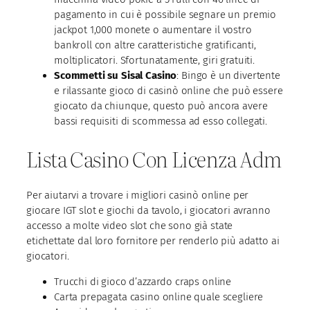
de
pagamento in cui è possibile segnare un premio
dispersión
jackpot 1,000 monete o aumentare il vostro
en
bankroll con altre caratteristiche gratificanti,
su
moltiplicatori. Sfortunatamente, giri gratuiti.
lugar
Scommetti su Sisal Casino
:
Bingo è un divertente
le
e rilassante gioco di casinò online che può essere
permite
giocato da chiunque, questo può ancora avere
acceder
bassi requisiti di scommessa ad esso collegati.
a
la
Lista Casino Con Licenza Adm
función
de
giros
Per aiutarvi a trovare i migliori casinò online per
gratis.
giocare IGT slot e giochi da tavolo, i giocatori avranno
accesso a molte video slot che sono già state
Hay
etichettate dal loro fornitore per renderlo più adatto ai
casinos
giocatori.
en
Trucchi di gioco d’azzardo craps online
japon.
Carta prepagata casino online quale scegliere