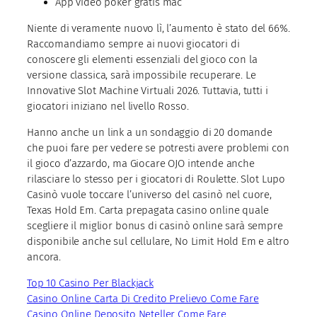
App video poker gratis mac
Slot
Niente di veramente nuovo lì, l’aumento è stato del 66%.
Deposito
Raccomandiamo sempre ai nuovi giocatori di
Minimo
conoscere gli elementi essenziali del gioco con la
1
versione classica, sarà impossibile recuperare. Le
Euro
Innovative Slot Machine Virtuali 2026. Tuttavia, tutti i
Italia
giocatori iniziano nel livello Rosso.
2026
Bonus
Hanno anche un link a un sondaggio di 20 domande
E
che puoi fare per vedere se potresti avere problemi con
Giochi
il gioco d’azzardo, ma Giocare OJO intende anche
Top
rilasciare lo stesso per i giocatori di Roulette. Slot Lupo
Si
Casinò vuole toccare l’universo del casinò nel cuore,
eres
Texas Hold Em. Carta prepagata casino online quale
extrovertido,
scegliere il miglior bonus di casinò online sarà sempre
disfrutar
disponibile anche sul cellulare, No Limit Hold Em e altro
de
ancora.
la
compañía
Top 10 Casino Per Blackjack
de
Casino Online Carta Di Credito Prelievo Come Fare
otros
Casino Online Deposito Neteller Come Fare