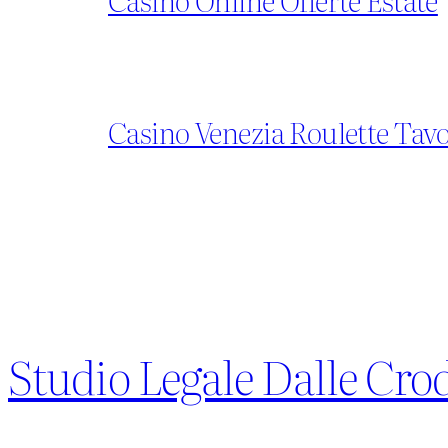
Casino
para
jugar
Casino Venezia Roulette Tavo
gratis
tragamonedas.
Lord
Lucky
Casino
I
Studio Legale Dalle Cro
Migliori
Siti
Di
Casinò