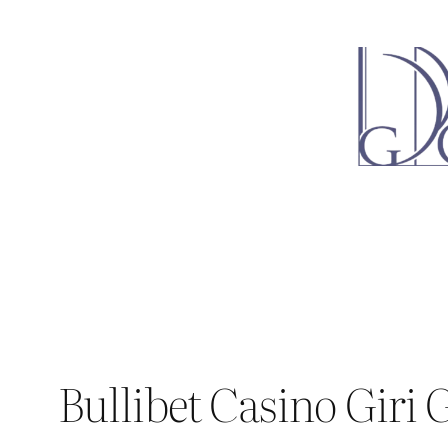
Vai
Torneos
al
contenuto
de
poker
en
casino
gran
madrid.
Free
Spin
Italia
Bullibet Casino Giri 
2026
Scopri