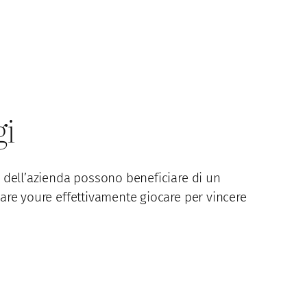
gi
i dell’azienda possono beneficiare di un
care youre effettivamente giocare per vincere