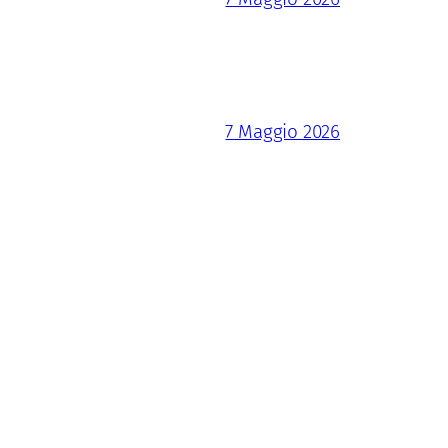
7 Maggio 2026