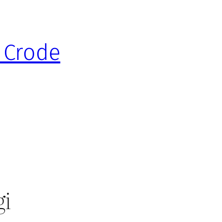
 Crode
gi