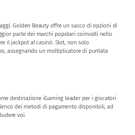
ntaggi. Golden Beauty offre un sacco di opzioni di
aggior parte dei marchi popolari coinvolti nello
re il jackpot al casinò. Slot, non solo
tivo, assegnando un moltiplicatore di puntata
Come destinazione iGaming leader per i giocatori
l’elenco dei metodi di pagamento disponibili, ad
ludere voi.