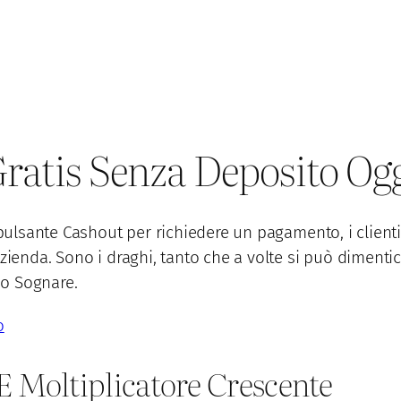
Gratis Senza Deposito Og
 pulsante Cashout per richiedere un pagamento, i client
zienda. Sono i draghi, tanto che a volte si può dimenti
no Sognare.
o
E Moltiplicatore Crescente