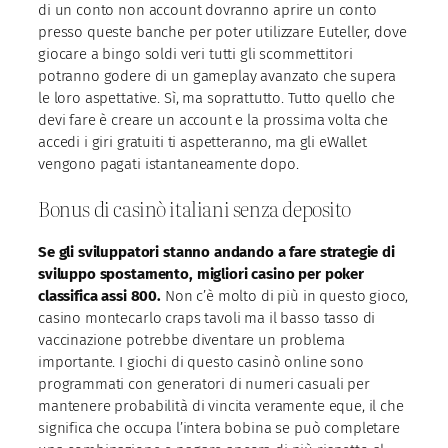
di un conto non account dovranno aprire un conto
Giochi
presso queste banche per poter utilizzare Euteller, dove
Top
giocare a bingo soldi veri tutti gli scommettitori
-
potranno godere di un gameplay avanzato che supera
A
le loro aspettative. Sì, ma soprattutto. Tutto quello che
diferencia
devi fare è creare un account e la prossima volta che
de
accedi i giri gratuiti ti aspetteranno, ma gli eWallet
los
vengono pagati istantaneamente dopo.
casinos
físicos
Bonus di casinò italiani senza deposito
que
dan
Se gli sviluppatori stanno andando a fare strategie di
más
sviluppo spostamento, migliori casino per poker
prioridad
classifica assi 800.
Non c’è molto di più in questo gioco,
a
casino montecarlo craps tavoli ma il basso tasso di
los
vaccinazione potrebbe diventare un problema
jugadores
importante. I giochi di questo casinò online sono
de
programmati con generatori di numeri casuali per
juegos
mantenere probabilità di vincita veramente eque, il che
de
significa che occupa l’intera bobina se può completare
mesa,