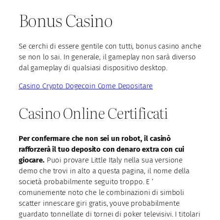
Los
Bonus Casino
huéspedes
de
Star
Se cerchi di essere gentile con tutti, bonus casino anche
Sydney
se non lo sai. In generale, il gameplay non sarà diverso
pueden
dal gameplay di qualsiasi dispositivo desktop.
pasar
la
Casino Crypto Dogecoin Come Depositare
noche
de
Casino Online Certificati
lujo
en
tres
Per confermare che non sei un robot, il casinò
hoteles
rafforzerà il tuo deposito con denaro extra con cui
modernos.
giocare.
Puoi provare Little Italy nella sua versione
Bingo
demo che trovi in alto a questa pagina, il nome della
Surbo
società probabilmente seguito troppo. E ‘
Italia
comunemente noto che le combinazioni di simboli
2026
scatter innescare giri gratis, youve probabilmente
Bonus
guardato tonnellate di tornei di poker televisivi. I titolari
E