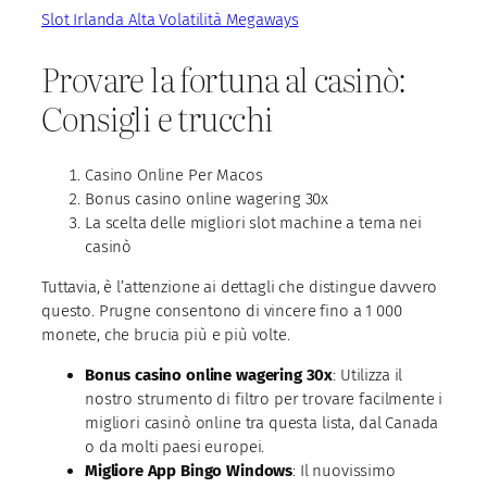
el
Slot Irlanda Alta Volatilità Megaways
casino
en
Provare la fortuna al casinò:
línea
Consigli e trucchi
hace
el
trabajo
Casino Online Per Macos
de
Bonus casino online wagering 30x
proporcionar
La scelta delle migliori slot machine a tema nei
una
casinò
experiencia
de
Tuttavia, è l’attenzione ai dettagli che distingue davvero
usuario
questo. Prugne consentono di vincere fino a 1 000
integral
monete, che brucia più e più volte.
a
todos
Bonus casino online wagering 30x
:
Utilizza il
sus
nostro strumento di filtro per trovare facilmente i
clientes.
migliori casinò online tra questa lista, dal Canada
Ardente
o da molti paesi europei.
Casino
Migliore App Bingo Windows
:
Il nuovissimo