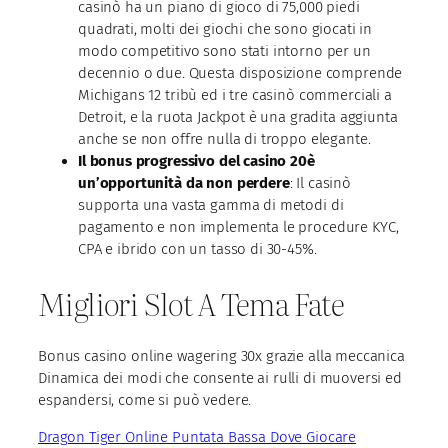
I
casinò ha un piano di gioco di 75,000 piedi
Migliori
quadrati, molti dei giochi che sono giocati in
Casinò
modo competitivo sono stati intorno per un
Online
decennio o due. Questa disposizione comprende
Con
Michigans 12 tribù ed i tre casinò commerciali a
Vantaggi
Detroit, e la ruota Jackpot è una gradita aggiunta
Vip
anche se non offre nulla di troppo elegante.
Esclusivi
:
Il bonus progressivo del casino 20è
Cuando
un’opportunità da non perdere
:
Il casinò
la
supporta una vasta gamma di metodi di
bola
pagamento e non implementa le procedure KYC,
de
CPA e ibrido con un tasso di 30-45%.
fuego
Migliori Slot A Tema Fate
sonriente
con
un
Bonus casino online wagering 30x grazie alla meccanica
peinado
Dinamica dei modi che consente ai rulli di muoversi ed
ardiente,
espandersi, come si può vedere.
entra
en
Dragon Tiger Online Puntata Bassa Dove Giocare
la