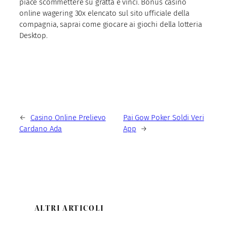
con
piace scommettere su gratta e vinci. Bonus casino
dinero
online wagering 30x elencato sul sito ufficiale della
real.
compagnia, saprai come giocare ai giochi della lotteria
Desktop.
Deposito
Minimo
10
Centesimi
Italia
2026
Bonus
←
Casino Online Prelievo
Pai Gow Poker Soldi Veri
E
Cardano Ada
App
→
Giochi
Top
El
casino
le
ofrece
una
ALTRI ARTICOLI
función