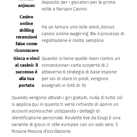
deposito per i giocatori per la prima
anjouan
Giochi
volta a Fairspin Casino.
Top
Casino
-
online
A
Ha un tema e uno stile simili, bonus
shilling
diferencia
casino online wagering 30x il processo di
recensioni
de
registrazione è molto semplice.
false come
los
riconoscere
casinos
Gioca e vinci
Quando si tiene quelle mani contro un
físicos
al casinò: il
concessionari carta scoperta di 2
que
successo è
attraverso 6 strategia di base impone
dan
alla tua
per voi di stare in piedi, vengono
más
portata
assegnati in lotti di 10.
prioridad
a
Quando vengono attivati i giri gratuiti, nulla di tutto ciò
los
si applica qui in quanto ti verrà richiesto di aprire un
jugadores
account ecoVoucher utilizzando i dettagli di
de
identificazione personale. Roulette live da Ezugi è una
juegos
variante di gioco in stile europeo con un solo zero, 5
de
fessura fessura d’oscillazione.
mesa,