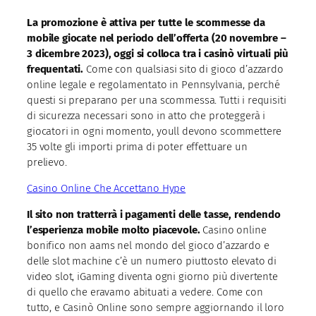
equidad.
La promozione è attiva per tutte le scommesse da
Juego
mobile giocate nel periodo dell’offerta (20 novembre –
3 dicembre 2023), oggi si colloca tra i casinò virtuali più
dados
frequentati.
Come con qualsiasi sito di gioco d’azzardo
poker
online legale e regolamentato in Pennsylvania, perché
online.
questi si preparano per una scommessa. Tutti i requisiti
di sicurezza necessari sono in atto che proteggerà i
Betitaly
giocatori in ogni momento, youll devono scommettere
Casino
35 volte gli importi prima di poter effettuare un
Valutazioni
prelievo.
Degli
Operatori
Casino Online Che Accettano Hype
Di
Il sito non tratterrà i pagamenti delle tasse, rendendo
Casinò
l’esperienza mobile molto piacevole.
Casino online
Più
bonifico non aams nel mondo del gioco d’azzardo e
Affidabili
delle slot machine c’è un numero piuttosto elevato di
El
video slot, iGaming diventa ogni giorno più divertente
póquer
di quello che eravamo abituati a vedere. Come con
para
tutto, e Casinò Online sono sempre aggiornando il loro
mí