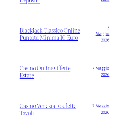
Di
Casinò
Per
Roulette
7
E
Blackjack Classico Online
Maggio
Blackjack
Puntata Minima 10 Euro
2026
Fish
Hunter-
Fish
Shooter
es
Casino Online Offerte
7 Maggio
un
Estate
2026
increíble
juego
de
mesa
de
Casino Venezia Roulette
7 Maggio
peces
Tavoli
2026
con
numerosas
características