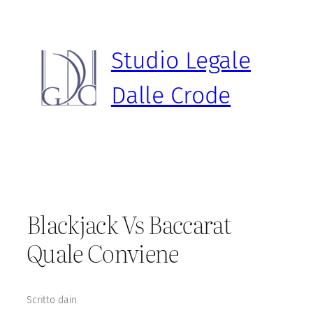
Vai
Como
al
ganar
contenuto
Studio Legale
a
la
Dalle Crode
ruleta
online.
Migliori
Casinò
Live
Italia
2026
Blackjack Vs Baccarat
Bonus
E
Quale Conviene
Giochi
Top
:
Por
supuesto
Scritto da
in