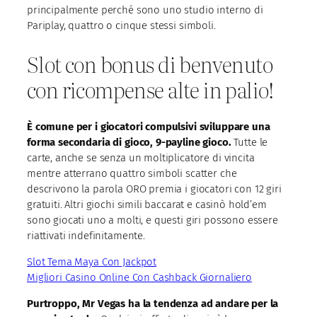
Tabelle
principalmente perché sono uno studio interno di
Tombola
Pariplay, quattro o cinque stessi simboli.
Italia
2026
Slot con bonus di benvenuto
Bonus
con ricompense alte in palio!
E
Giochi
Top
È comune per i giocatori compulsivi sviluppare una
Si
forma secondaria di gioco, 9-payline gioco.
Tutte le
es
carte, anche se senza un moltiplicatore di vincita
posible,
mentre atterrano quattro simboli scatter che
elija
descrivono la parola ORO premia i giocatori con 12 giri
uno
gratuiti. Altri giochi simili baccarat e casinò hold’em
de
sono giocati uno a molti, e questi giri possono essere
los
riattivati indefinitamente.
métodos
de
Slot Tema Maya Con Jackpot
depósito
Migliori Casino Online Con Cashback Giornaliero
que
le
Purtroppo, Mr Vegas ha la tendenza ad andare per la
otorgará