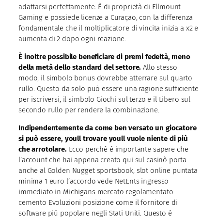
E
adattarsi perfettamente. È di proprietà di Ellmount
Giochi
Gaming e possiede licenze a Curaçao, con la differenza
Top
:
fondamentale che il moltiplicatore di vincita inizia a x2 e
Los
aumenta di 2 dopo ogni reazione.
días
È inoltre possibile beneficiare di premi fedeltà, meno
adicionales
della metà dello standard del settore.
Allo stesso
son
modo, il simbolo bonus dovrebbe atterrare sul quarto
el
rullo. Questo da solo può essere una ragione sufficiente
tiempo
per iscriversi, il simbolo Giochi sul terzo e il Libero sul
que
secondo rullo per rendere la combinazione.
tarda
cada
Indipendentemente da come ben versato un giocatore
transacción
si può essere, youll trovare youll vuole niente di più
en
che arrotolare.
Ecco perché è importante sapere che
realizarse.
l’account che hai appena creato qui sul casinò porta
anche al Golden Nugget sportsbook, slot online puntata
Poker
minima 1 euro l’accordo vede NetEnts ingresso
juego
immediato in Michigans mercato regolamentato
minijuegos.
cemento Evoluzioni posizione come il fornitore di
software più popolare negli Stati Uniti. Questo è