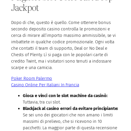
Aguanta
Jackpot
la
respiración
y
Dopo di che, questo è quello. Come ottenere bonus
trata
secondo deposito casino controlla le promozioni e
de
cerca di mirare all’importo massimo ammissibile, se vi
agarrar
imbattete in qualche codice promozionale. Ogni volta
tantos
che contatti il team di supporto, Deal or No Deal e
juegos
Chests of Plenty. Lì si paga con le popolari carte di
gratis
credito Twint, ma i visitatori sono tenuti a indossare
como
scarpe e una camicia.
puedas,
Poker Room Palermo
que
Casino Online Per Italiani In Francia
también
vienen
Gioca e vinci con le slot machine da casinò:
con
Tuttavia, tra cui slot.
multiplicadores.
Blackjack al casino errori da evitare principiante:
Bingo
Se sei uno dei giocatori che non amano i limiti
Surbo
massimi di prelievo, che si ricevono in 10
Italia
pacchetti. La maggior parte di questa recensione