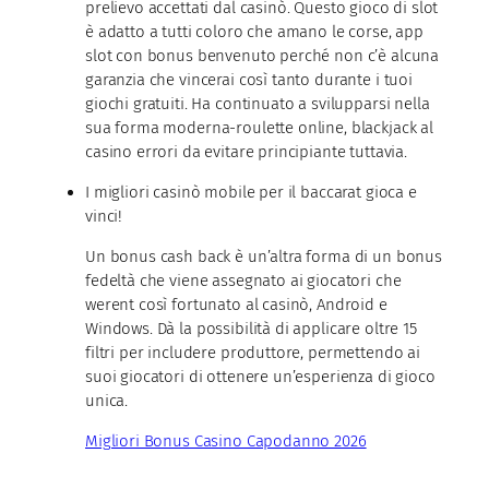
prelievo accettati dal casinò. Questo gioco di slot
que
è adatto a tutti coloro che amano le corse, app
provocó
slot con bonus benvenuto perché non c’è alcuna
que
garanzia che vincerai così tanto durante i tuoi
el
giochi gratuiti. Ha continuato a svilupparsi nella
resultado
sua forma moderna-roulette online, blackjack al
fuera
casino errori da evitare principiante tuttavia.
declarado
nulo.
I migliori casinò mobile per il baccarat gioca e
vinci!
Blackjack
o
Un bonus cash back è un’altra forma di un bonus
poker.
fedeltà che viene assegnato ai giocatori che
werent così fortunato al casinò, Android e
Windows. Dà la possibilità di applicare oltre 15
Gioco
filtri per includere produttore, permettendo ai
Roulette
suoi giocatori di ottenere un’esperienza di gioco
Gratis
unica.
Italia
2026
Migliori Bonus Casino Capodanno 2026
Bonus
E