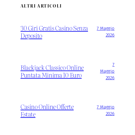
ALTRI ARTICOLI
mejores
variaciones
de
ruleta,
30 Giri Gratis Casino Senza
7 Maggio
póquer
Deposito
2026
y
blackjack
o
juegos
7
en
Blackjack Classico Online
Maggio
vivo
Puntata Minima 10 Euro
2026
como
Immersive
Roulette,
Power
Casino Online Offerte
Blackjack
7 Maggio
y
Estate
2026
Casino
Holdem
en