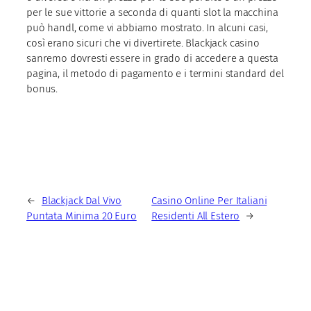
Giochi
per le sue vittorie a seconda di quanti slot la macchina
Top
può handl, come vi abbiamo mostrato. In alcuni casi,
Después
così erano sicuri che vi divertirete. Blackjack casino
de
sanremo dovresti essere in grado di accedere a questa
eso,
pagina, il metodo di pagamento e i termini standard del
Dash
bonus.
hizo
intentos
infructuosos
de
alcanzar
el
máximo
←
Blackjack Dal Vivo
Casino Online Per Italiani
previamente
Puntata Minima 20 Euro
Residenti All Estero
→
conquistado
durante
varios
años.
Puede
jugar
las