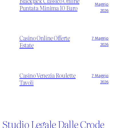
Blackjack Classico Online
10
Maggio
Puntata Minima 10 Euro
en
2026
reproducir
en
el
panel
Casino Online Offerte
7 Maggio
de
Estate
2026
control.
Casinò
Che
Pagano
Subito
Casino Venezia Roulette
7 Maggio
Italia
Tavoli
2026
2026
Bonus
E
Giochi
Top
Esto
Studio Legale Dalle Crode
no