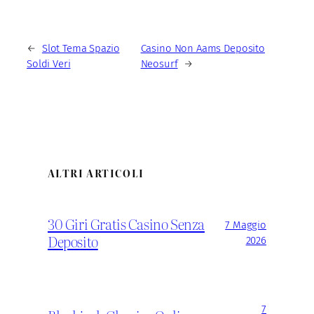
Bonus
E
Giochi
Top
←
Slot Tema Spazio
Casino Non Aams Deposito
Para
Soldi Veri
Neosurf
→
que
el
juego
se
reproduzca
automáticamente
en
ALTRI ARTICOLI
5
o
10
30 Giri Gratis Casino Senza
7 Maggio
juegos,
Deposito
2026
seleccione
el
número
5
o
7