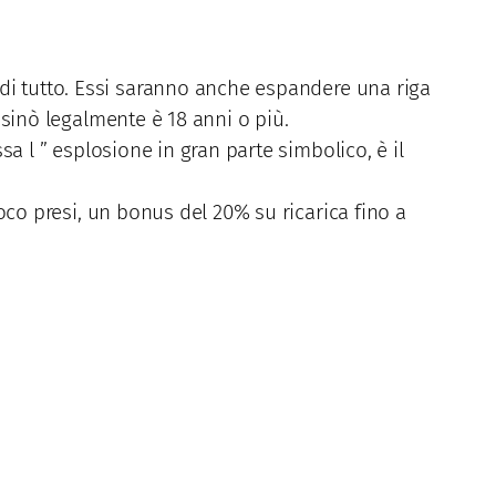
i tutto. Essi saranno anche espandere una riga
asinò legalmente è 18 anni o più.
a l ” esplosione in gran parte simbolico, è il
ioco presi, un bonus del 20% su ricarica fino a