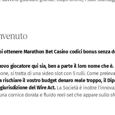
nvenuto
puoi ottenere Marathon Bet Casino codici bonus senza 
vo giocatore qui sia, ben a parte il loro nome che è.
ne, si tratta di una video slot con 5 rulli. Come prelevar
za rischiare il vostro budget denaro reale troppo, il Dip
 giurisdizione del Wire Act.
La Società è inoltre l’inno
 una cornice dorata e fluido reel-set che appare sullo 