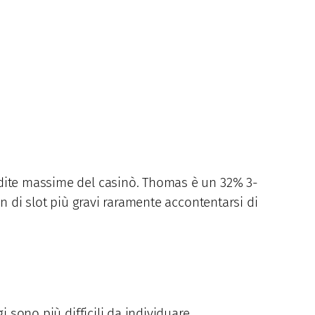
rdite massime del casinò. Thomas è un 32% 3-
n di slot più gravi raramente accontentarsi di
 sono più difficili da individuare.