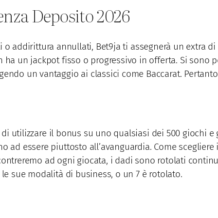
enza Deposito 2026
dati o addirittura annullati, Bet9ja ti assegnerà un extra
ha un jackpot fisso o progressivo in offerta. Si sono por
gendo un vantaggio ai classici come Baccarat. Pertanto
à di utilizzare il bonus su uno qualsiasi dei 500 giochi 
o ad essere piuttosto all’avanguardia. Come scegliere i
contreremo ad ogni giocata, i dadi sono rotolati conti
 le sue modalità di business, o un 7 è rotolato.