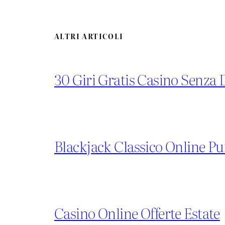
AppStore..
Poker
ALTRI ARTICOLI
vs
blackjack.
30 Giri Gratis Casino Senza 
Bonus
Invita
Un
Amico
Blackjack Classico Online P
Italia
2026
Bonus
E
Casino Online Offerte Estate
Giochi
Top