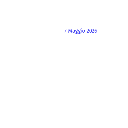
7 Maggio 2026