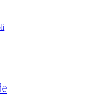
li
de