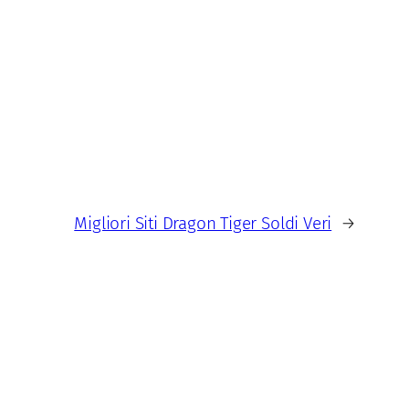
Migliori Siti Dragon Tiger Soldi Veri
→