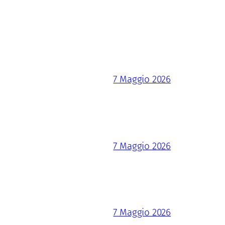
7 Maggio 2026
7 Maggio 2026
7 Maggio 2026