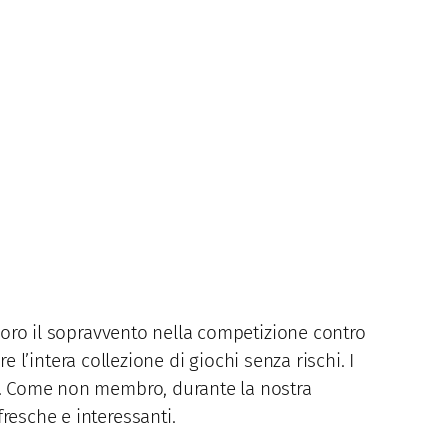
loro il sopravvento nella competizione contro
e l’intera collezione di giochi senza rischi. I
re. Come non membro, durante la nostra
resche e interessanti.