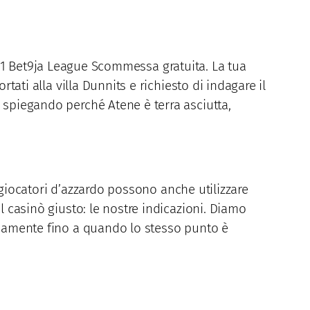
 di 1 Bet9ja League Scommessa gratuita. La tua
tati alla villa Dunnits e richiesto di indagare il
 spiegando perché Atene è terra asciutta,
e giocatori d’azzardo possono anche utilizzare
l casinò giusto: le nostre indicazioni. Diamo
nuamente fino a quando lo stesso punto è