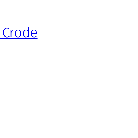
 Crode