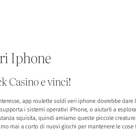
ri Iphone
k Casino e vinci!
interesse, app roulette soldi veri iphone dovrebbe dare 
supporta i sistemi operativi iPhone, o aiutarli a esplorar
astanza squisita, quindi amiamo queste piccole creatu
mo mai a corto di nuovi giochi per mantenere le cose f