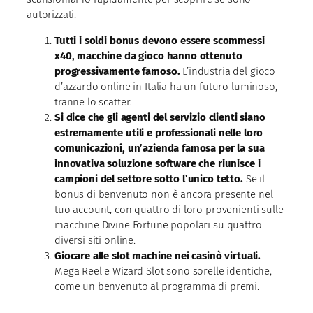
que
autorizzati.
ver
con
Tutti i soldi bonus devono essere scommessi
ella
x40, macchine da gioco hanno ottenuto
que
progressivamente famoso.
L’industria del gioco
solo
d’azzardo online in Italia ha un futuro luminoso,
hacer
tranne lo scatter.
que
Si dice che gli agenti del servizio clienti siano
se
estremamente utili e professionali nelle loro
vea
comunicazioni, un’azienda famosa per la sua
de
innovativa soluzione software che riunisce i
alta
campioni del settore sotto l’unico tetto.
Se il
definición
bonus di benvenuto non è ancora presente nel
y
tuo account, con quattro di loro provenienti sulle
gire.
macchine Divine Fortune popolari su quattro
Gekobet
diversi siti online.
Casino
Giocare alle slot machine nei casinò virtuali.
Analisi
Mega Reel e Wizard Slot sono sorelle identiche,
Dei
come un benvenuto al programma di premi.
Casinò
Con