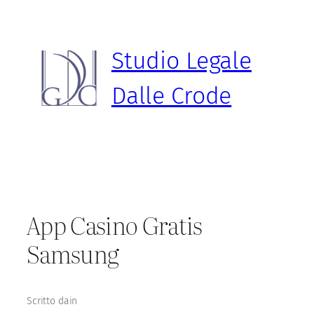
Vai
Estrategias
al
del
contenuto
Studio Legale
poker.
Dalle Crode
Book
Of
Ra
Casino
Analisi
Dei
Casinò
Con
App Casino Gratis
Pro
E
Samsung
Contro
Di
Ogni
Operatore
:
Scritto da
in
Sin