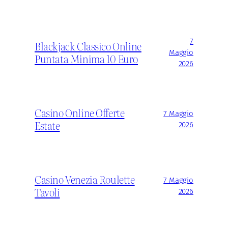
juegos
sin
depósito
y
7
Blackjack Classico Online
ver
Maggio
Puntata Minima 10 Euro
lo
2026
que
ofrecen.
Bingo
Casino Online Offerte
7 Maggio
apuesta.
Estate
2026
Slot
Vecchie
Gratis
Italia
Casino Venezia Roulette
7 Maggio
2026
Tavoli
2026
Bonus
E
Giochi