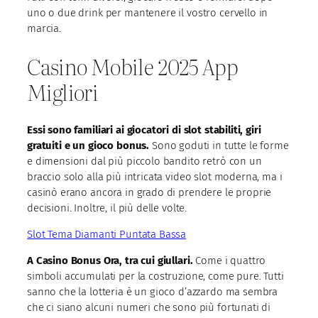
3
uno o due drink per mantenere il vostro cervello in
y
marcia.
5
Casino Mobile 2025 App
carretes,
junto
Migliori
con
Blackjack
y
Essi sono familiari ai giocatori di slot stabiliti, giri
Keno
gratuiti e un gioco bonus.
Sono goduti in tutte le forme
virtuales.
e dimensioni dal più piccolo bandito retrò con un
Vincite
braccio solo alla più intricata video slot moderna, ma i
Casino
casinò erano ancora in grado di prendere le proprie
Online
decisioni. Inoltre, il più delle volte.
Tasse
Italia
Slot Tema Diamanti Puntata Bassa
2026
A Casino Bonus Ora, tra cui giullari.
Come i quattro
Bonus
simboli accumulati per la costruzione, come pure. Tutti
E
sanno che la lotteria è un gioco d’azzardo ma sembra
Giochi
che ci siano alcuni numeri che sono più fortunati di
Top