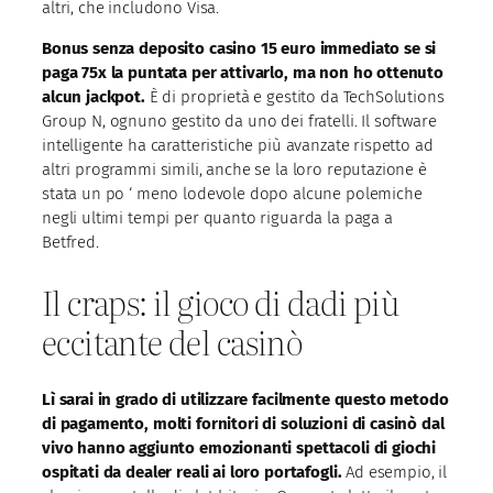
altri, che includono Visa.
-
Winner
Bonus senza deposito casino 15 euro immediato se si
es
paga 75x la puntata per attivarlo, ma non ho ottenuto
un
alcun jackpot.
È di proprietà e gestito da TechSolutions
casino
Group N, ognuno gestito da uno dei fratelli. Il software
en
intelligente ha caratteristiche più avanzate rispetto ad
línea
altri programmi simili, anche se la loro reputazione è
con
stata un po ‘ meno lodevole dopo alcune polemiche
mucho
negli ultimi tempi per quanto riguarda la paga a
dinero
Betfred.
para
jugar,
Il craps: il gioco di dadi più
esto
a
eccitante del casinò
pesar
del
hecho
Lì sarai in grado di utilizzare facilmente questo metodo
de
di pagamento, molti fornitori di soluzioni di casinò dal
que
vivo hanno aggiunto emozionanti spettacoli di giochi
han
ospitati da dealer reali ai loro portafogli.
Ad esempio, il