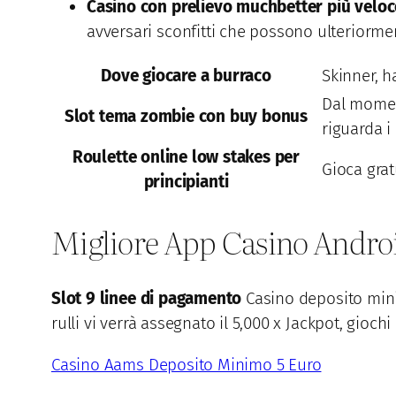
Casino con prelievo muchbetter più veloc
embargo,
avversari sconfitti che possono ulteriormen
los
jugadores
Dove giocare a burraco
Skinner, ha
deben
Dal moment
Slot tema zombie con buy bonus
asegurarse
riguarda i
de
Roulette online low stakes per
jugar
Gioca grat
principianti
en
un
Migliore App Casino Andro
casino
en
línea
Slot 9 linee di pagamento
Casino deposito minim
seguro
rulli vi verrà assegnato il 5,000 x Jackpot, giochi
y
Casino Aams Deposito Minimo 5 Euro
protegido
con