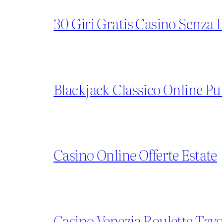
como
30 Giri Gratis Casino Senza 
Divine
Fortune
y
Mercy
of
Blackjack Classico Online P
the
Gods.
Sorteos
Casino Online Offerte Estate
lotería
nacional
2026.
Casino Venezia Roulette Tavo
Bingo