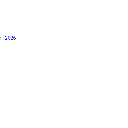
ni 2026