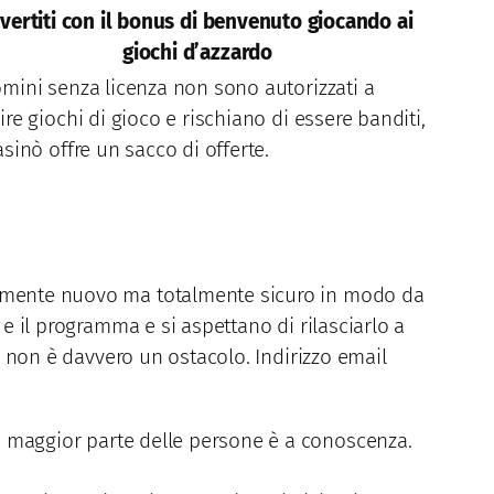
ivertiti con il bonus di benvenuto giocando ai
giochi d’azzardo
omini senza licenza non sono autorizzati a
rire giochi di gioco e rischiano di essere banditi,
casinò offre un sacco di offerte.
vamente nuovo ma totalmente sicuro in modo da
e il programma e si aspettano di rilasciarlo a
i non è davvero un ostacolo. Indirizzo email
 la maggior parte delle persone è a conoscenza.