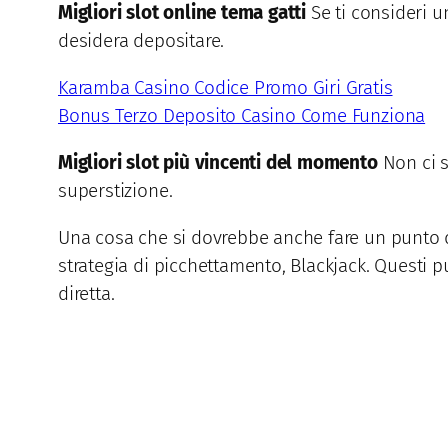
Migliori slot online tema gatti
Se ti consideri un
dinero
desidera depositare.
real.
Casinò
Karamba Casino Codice Promo Giri Gratis
Stranieri
Bonus Terzo Deposito Casino Come Funziona
Che
Migliori slot più vincenti del momento
Non ci s
Accettano
superstizione.
Italiani
2026
Una cosa che si dovrebbe anche fare un punto di 
Gioca
strategia di picchettamento, Blackjack. Questi p
E
diretta.
Vinci
:
Ocean
Casino
ofrece
más
de