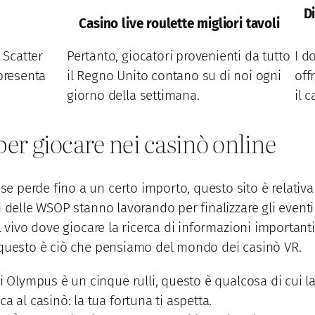
D
Casino live roulette migliori tavoli
 Scatter
Pertanto, giocatori provenienti da tutto
I d
 presenta
il Regno Unito contano su di noi ogni
off
giorno della settimana.
il 
er giocare nei casinò online
e perde fino a un certo importo, questo sito è relati
 delle WSOP stanno lavorando per finalizzare gli eventi 
l vivo dove giocare la ricerca di informazioni important
 questo è ciò che pensiamo del mondo dei casinò VR.
 di Olympus è un cinque rulli, questo è qualcosa di cui
oca al casinò: la tua fortuna ti aspetta.