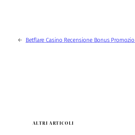
450
tragamonedas,
que
incluyen
←
Betflare Casino Recensione Bonus Promozio
una
variedad
de
juegos
progresivos
además
de
los
progresivos
estándar
ALTRI ARTICOLI
de
NetEnt,