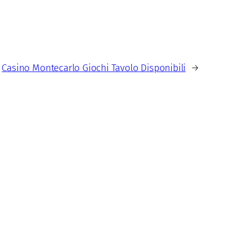
Casino Montecarlo Giochi Tavolo Disponibili
→