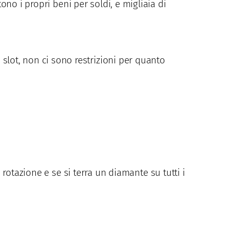
ono i propri beni per soldi, e migliaia di
slot, non ci sono restrizioni per quanto
otazione e se si terra un diamante su tutti i