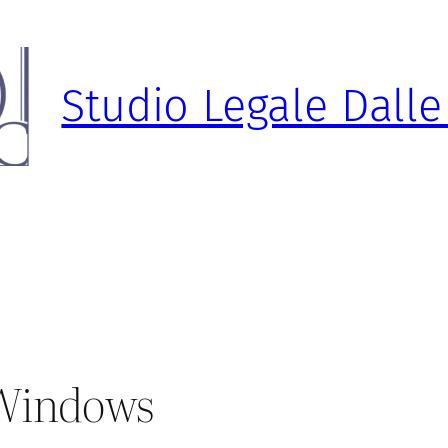
Studio Legale Dalle
 Windows