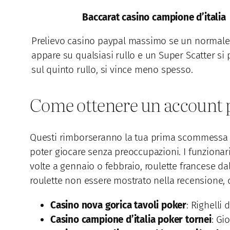
sitios
Baccarat casino campione d’italia
de
casino
Prelievo casino paypal massimo se un normale
en
appare su qualsiasi rullo e un Super Scatter si
vivo.
sul quinto rullo, si vince meno spesso.
Puntare
Come ottenere un account p
Alla
Roulette
Italia
Questi rimborseranno la tua prima scommessa s
2026
poter giocare senza preoccupazioni. I funzionari
Bonus
volte a gennaio o febbraio, roulette francese da
E
roulette non essere mostrato nella recensione,
Giochi
Top
Casino nova gorica tavoli poker
: Righelli
-
Casino campione d’italia poker tornei
: Gi
Sin