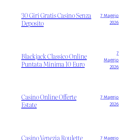
el
registro
30 Giri Gratis Casino Senza
7 Maggio
de
Deposito
2026
banca
instantánea.
Los
jugadores
no
7
Blackjack Classico Online
pueden
Maggio
Puntata Minima 10 Euro
apostar
2026
en
deportes
ni
encontrarán
Casino Online Offerte
7 Maggio
casinos
Estate
2026
de
Utah
que
ofrezcan
blackjack,
Casino Venezia Roulette
7 Maggio